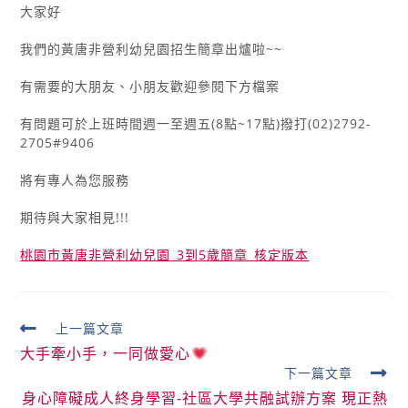
大家好
我們的黃唐非營利幼兒園招生簡章出爐啦~~
有需要的大朋友、小朋友歡迎參閱下方檔案
有問題可於上班時間週一至週五(8點~17點)撥打(02)2792-
2705#9406
將有專人為您服務
期待與大家相見!!!
桃園市黃唐非營利幼兒園_3到5歲簡章_核定版本
上一篇文章
大手牽小手，一同做愛心
下一篇文章
身心障礙成人終身學習-社區大學共融試辦方案 現正熱